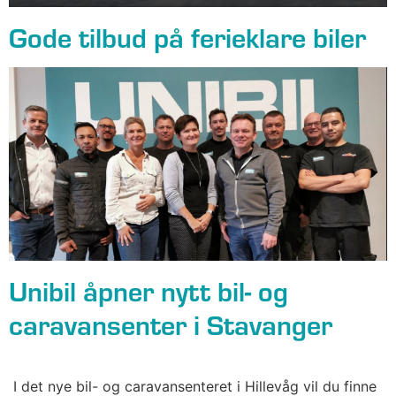
Gode tilbud på ferieklare biler
Unibil åpner nytt bil- og
caravansenter i Stavanger
I det nye bil- og caravansenteret i Hillevåg vil du finne