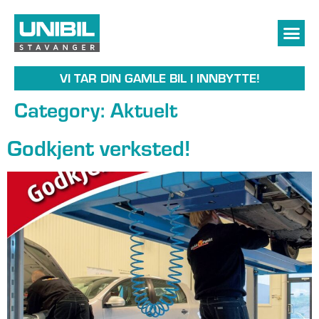
VI TAR DIN GAMLE BIL I INNBYTTE!
Category:
Aktuelt
Godkjent verksted!